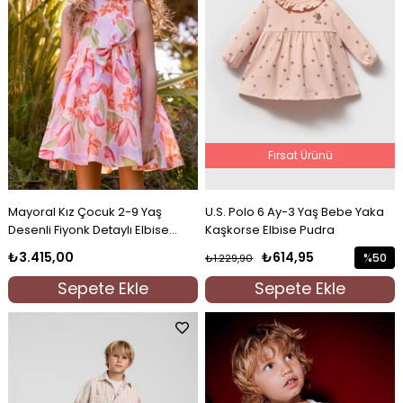
Fırsat Ürünü
Mayoral Kız Çocuk 2-9 Yaş
U.S. Polo 6 Ay-3 Yaş Bebe Yaka
Desenli Fiyonk Detaylı Elbise
Kaşkorse Elbise Pudra
Somon
₺3.415,00
₺614,95
%50
₺1.229,90
İndirim
Sepete Ekle
Sepete Ekle
%50İndi