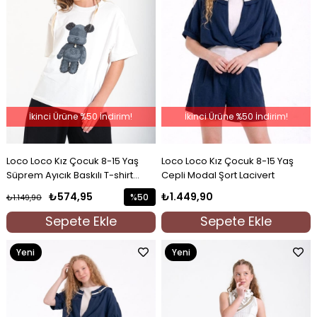
İkinci Ürüne %50 İndirim!
İkinci Ürüne %50 İndirim!
Loco Loco Kız Çocuk 8-15 Yaş
Loco Loco Kız Çocuk 8-15 Yaş
Süprem Ayıcık Baskılı T-shirt
Cepli Modal Şort Lacivert
Beyaz
₺574,95
₺1.449,90
%50
₺1.149,90
İndirim
Sepete Ekle
Sepete Ekle
%50İndirim
Yeni
Yeni
Ürün
Ürün