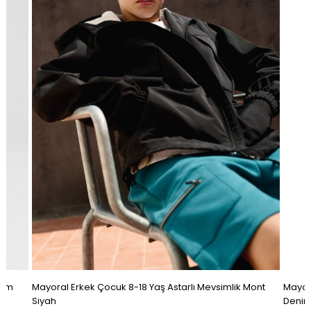
hirt
Mayoral Erkek Çocuk 8-16 Yaş Desenli Kısa Kol T-Shirt
Mayora
Antrasit
Somo