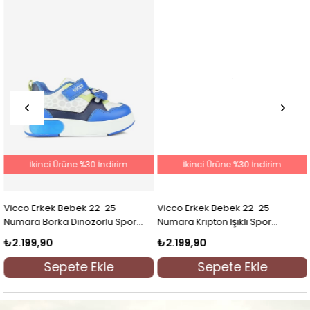
İkinci Ürüne %30 İndirim
İkinci Ürüne %30 İndirim
Vicco Çocuk Erkek Çocuk 26-37
Vicco Erkek Çocuk 26-30
Numara Mask Spor Ayakkabı Kot
Numara Tag Spor Ayakkabı
Mavi
Beyaz
₺2.199,90
₺2.299,90
Sepete Ekle
Sepete Ekle