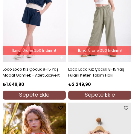
İkinci Ürüne %50 İndirim!
İkinci Ürüne %50 İndirim!
Loco Loco Kız Çocuk 8-15 Yaş
Loco Loco Kız Çocuk 8-15 Yaş
Modal Gömlek - Atlet Lacivert
Fularlı Keten Takım Haki
₺1.649,90
₺2.249,90
Sepete Ekle
Sepete Ekle