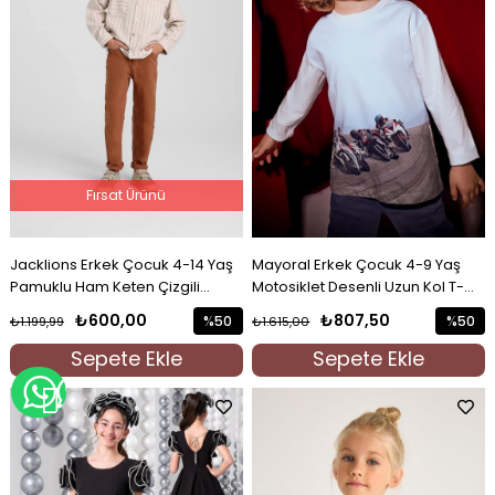
Fırsat Ürünü
Jacklions Erkek Çocuk 4-14 Yaş
Mayoral Erkek Çocuk 4-9 Yaş
Pamuklu Ham Keten Çizgili
Motosiklet Desenli Uzun Kol T-
Gömlek Bej
shirt Ekru
₺600,00
₺807,50
%50
%50
₺1.199,99
₺1.615,00
İndirim
İndirim
Sepete Ekle
Sepete Ekle
%50İndirim
%50İndi
WHATSAPP İLE BİLGİ AL