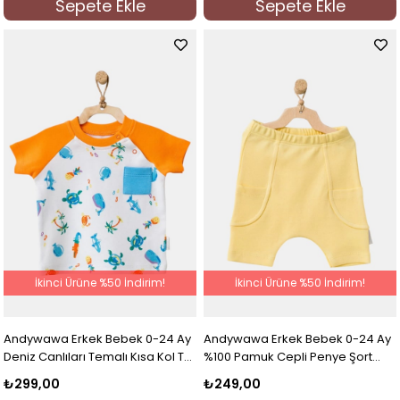
Sepete Ekle
Sepete Ekle
İkinci Ürüne %50 İndirim!
İkinci Ürüne %50 İndirim!
Andywawa Erkek Bebek 0-24 Ay
Andywawa Erkek Bebek 0-24 Ay
Deniz Canlıları Temalı Kısa Kol T-
%100 Pamuk Cepli Penye Şort
shirt Turuncu
Sarı
₺299,00
₺249,00