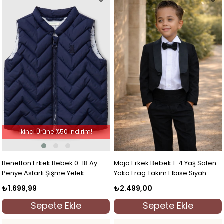
İkinci Ürüne %50 İndirim!
Benetton Erkek Bebek 0-18 Ay
Mojo Erkek Bebek 1-4 Yaş Saten
Penye Astarlı Şişme Yelek
Yaka Frag Takım Elbise Siyah
Lacivert
₺1.699,99
₺2.499,00
Sepete Ekle
Sepete Ekle