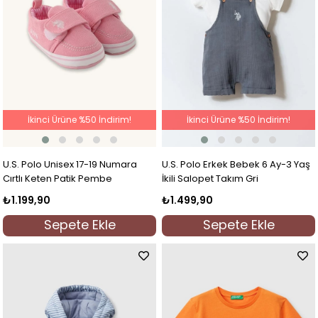
İkinci Ürüne %50 İndirim!
İkinci Ürüne %50 İndirim!
U.S. Polo Unisex 17-19 Numara
U.S. Polo Erkek Bebek 6 Ay-3 Yaş
Cırtlı Keten Patik Pembe
İkili Salopet Takım Gri
₺1.199,90
₺1.499,90
Sepete Ekle
Sepete Ekle