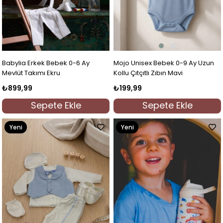
Mojo Unisex Bebek 0-9 Ay Uzun
Babylia Erkek Bebek 0-6 Ay
Kollu Çıtçıtlı Zıbın Mavi
Mevlüt Takımı Ekru
₺199,99
₺899,99
Sepete Ekle
Sepete Ekle
Yeni
Yeni
Ürün
Ürün