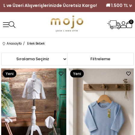
lerinizde Ücretsiz Kargo!
🚚 1.500 TL ve Üzeri Alışverişlerinizde Ü
0
Anasayfa
Erkek Bebek
Sıralama
Filtreleme
Yeni
Yeni
Ürün
Ürün