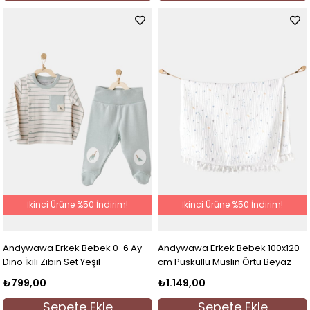
İkinci Ürüne %50 İndirim!
İkinci Ürüne %50 İndirim!
Andywawa Erkek Bebek 0-6 Ay
Andywawa Erkek Bebek 100x120
Dino İkili Zıbın Set Yeşil
cm Püsküllü Müslin Örtü Beyaz
₺799,00
₺1.149,00
Sepete Ekle
Sepete Ekle