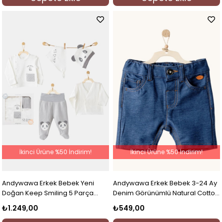
İkinci Ürüne %50 İndirim!
İkinci Ürüne %50 İndirim!
Andywawa Erkek Bebek Yeni
Andywawa Erkek Bebek 3-24 Ay
Doğan Keep Smiling 5 Parça
Denim Görünümlü Natural Cotton
Hastane Çıkışı Gri
Şort İndigo
₺1.249,00
₺549,00