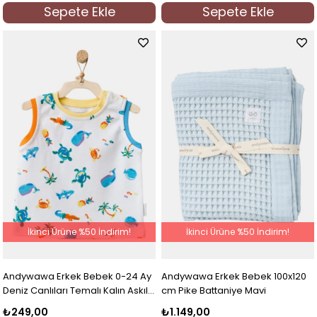
Sepete Ekle
Sepete Ekle
İkinci Ürüne %50 İndirim!
İkinci Ürüne %50 İndirim!
Andywawa Erkek Bebek 0-24 Ay
Andywawa Erkek Bebek 100x120
Deniz Canlıları Temalı Kalın Askılı
cm Pike Battaniye Mavi
T-shirt Beyaz
₺249,00
₺1.149,00