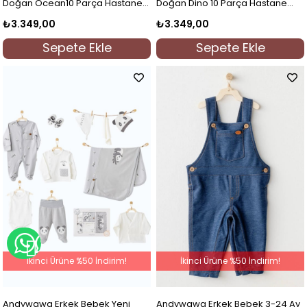
Doğan Ocean10 Parça Hastane
Doğan Dino 10 Parça Hastane
Çıkışı Beyaz
Çıkışı Bej
₺3.349,00
₺3.349,00
Sepete Ekle
Sepete Ekle
WHATSAPP İLE BİLGİ AL
İkinci Ürüne %50 İndirim!
İkinci Ürüne %50 İndirim!
Andywawa Erkek Bebek Yeni
Andywawa Erkek Bebek 3-24 Ay