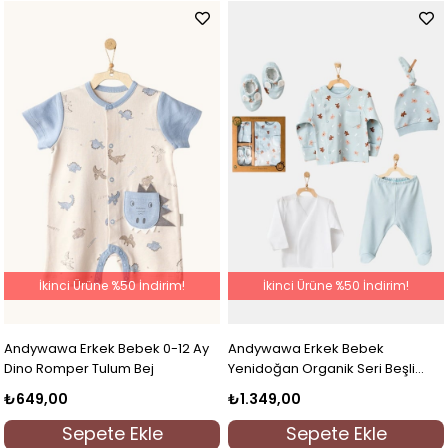
İkinci Ürüne %50 İndirim!
İkinci Ürüne %50 İndirim!
Andywawa Erkek Bebek 0-12 Ay
Andywawa Erkek Bebek
Dino Romper Tulum Bej
Yenidoğan Organik Seri Beşli
Hastane Çıkışı Mint
₺649,00
₺1.349,00
Sepete Ekle
Sepete Ekle