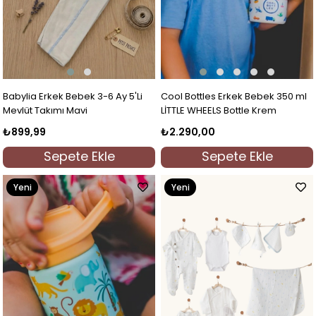
Babylia Erkek Bebek 3-6 Ay 5'Li
Cool Bottles Erkek Bebek 350 ml
Mevlüt Takımı Mavi
LİTTLE WHEELS Bottle Krem
₺899,99
₺2.290,00
Sepete Ekle
Sepete Ekle
Yeni
Yeni
Ürün
Ürün