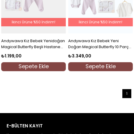
İkinci Ürüne %50 İndirim!
İkinci Ürüne %50 İndirim!
Andywawa Kız Bebek Yenidoğan
Andywawa Kız Bebek Yeni
Magical Butterfly Beşli Hastane
Doğan Megical Butterfly 10 Parça
Çıkışı Lila
Hastane Çıkışı Lila
₺1.199,00
₺3.349,00
Sepete Ekle
Sepete Ekle
1
E-BÜLTEN KAYIT