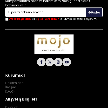
Kampanyalarımızdan ve indirimlerimizden güncel olarak
haberdar olun.
Gönder
Üyelik koşullarını
ve
kişisel verilerimin
korunmasını kabul ediyorum.
Kurumsal
Hakkımızda
İletişim
K.V.K.K
Alışveriş Bilgileri
Hesabım