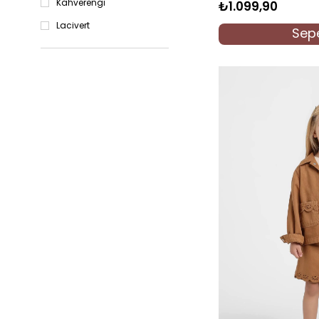
Kahverengi
₺1.099,90
Lacivert
Sepe