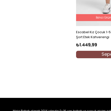
İkinci Ürü
Escabel Kız Çocuk 1-5
Şort Etek Kahverengi
₺1.449,99
Sepe
Mojo Bebek olarak 2014 yılında 0-16 yaş bebek ve çocuk giyim sek