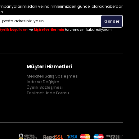
mpanyalarımızdan ve indirimlerimizden güncel olarak haberdar
un.
Gönder
Üyelik koşullarını
ve
kişisel verilerimin
korunmasını kabul ediyorum.
Müşteri Hizmetleri
Mesafeli Satış Sözleşmesi
İade ve Değişim
Üyelik Sözleşmesi
Teslimat-İade Formu