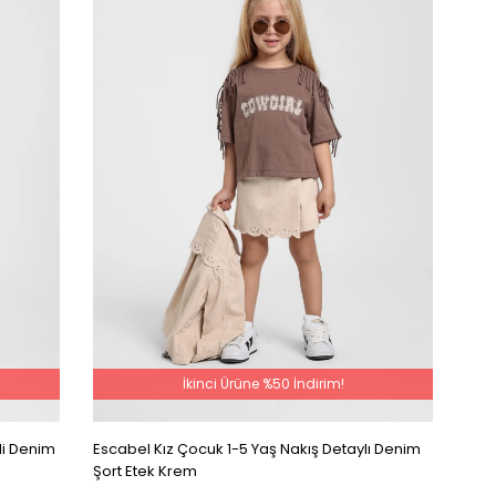
İkinci Ürüne %50 İndirim!
li Denim
Escabel Kız Çocuk 1-5 Yaş Nakış Detaylı Denim
Şort Etek Krem