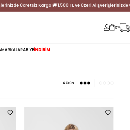
 Alışverişlerinizde Ücretsiz Kargo!
🚚 1.500 TL ve Üzeri Alışverişl
0
A
MARKALAR
ABİYE
İNDİRİM
4 Ürün