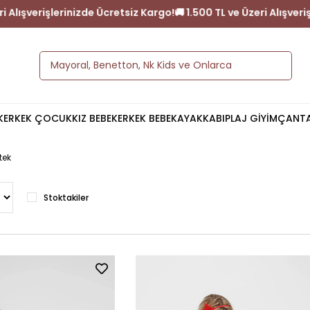
L ve Üzeri Alışverişlerinizde Ücretsiz Kargo!
🚚 1.500 TL ve Üzeri
K
ERKEK ÇOCUK
KIZ BEBEK
ERKEK BEBEK
AYAKKABI
PLAJ GİYİM
ÇANT
tek
Stoktakiler