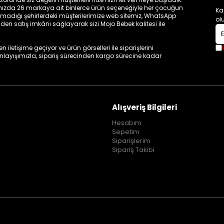
zamızda 26 markaya ait binlerce ürün seçeneğiyle her çocuğun
Ka
madığı şehirlerdeki müşterilerimize web sitemiz, WhatsApp
ol
n satış imkânı sağlayarak sizi Mojo Bebek kalitesi ile
iletişime geçiyor ve ürün görselleri ile siparişlerini
 anlayışımızla, sipariş sürecinden kargo sürecine kadar
Alışveriş Bilgileri
Hesabım
Sepetim
Siparişlerim
Sipariş Takibi