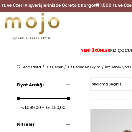
🚚 1.500 TL ve Üzeri Alışverişlerinizde Ücretsiz Kargo!
🚚 1.500 T
YENİ ÜRÜNLER
KIZ ÇOCU
Anasayfa
Kız Bebek
Kız Bebek Alt Giyim
Kız Bebek Şort E
Fiyat Aralığı
₺1.099,00 - ₺1.450,00
Filtreler