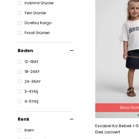
İndirimli Ürünler
Yeni Ürünler
Ücretsiz Kargo
Fırsat Ürünleri
Beden
12-18AY
18-24AY
24-36AY
3-4YAŞ
4-5YAŞ
İkinci Ürü
Renk
Escabel Kız Bebek 1-5
Krem
Etek Lacivert