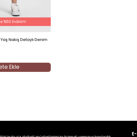
ne %50 İndirim!
 Yaş Nakış Detaylı Denim
te Ekle
E-
töründe siz değerli müşterilerimize hizmet vermeye başladık.