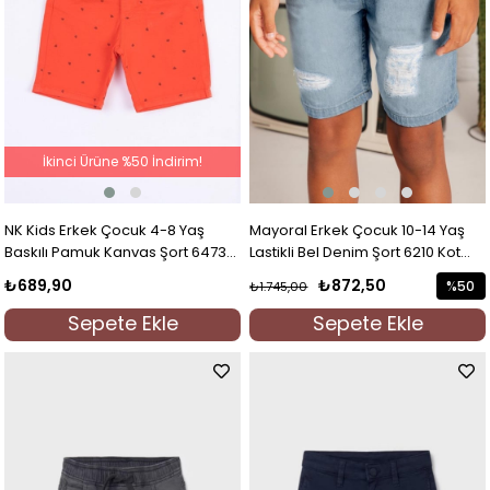
İkinci Ürüne %50 İndirim!
NK Kids Erkek Çocuk 4-8 Yaş
Mayoral Erkek Çocuk 10-14 Yaş
Baskılı Pamuk Kanvas Şort 64734
Lastikli Bel Denim Şort 6210 Kot
Mercan
Mavi
₺689,90
₺872,50
%50
₺1.745,00
İndirim
Sepete Ekle
Sepete Ekle
%50İndi