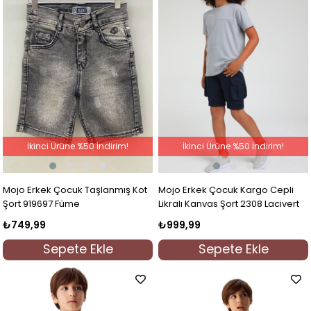
İkinci Ürüne %50 İndirim!
İkinci Ürüne %50 İndirim!
Mojo Erkek Çocuk Taşlanmış Kot
Mojo Erkek Çocuk Kargo Cepli
Şort 919697 Füme
Likralı Kanvas Şort 2308 Lacivert
₺749,99
₺999,99
Sepete Ekle
Sepete Ekle