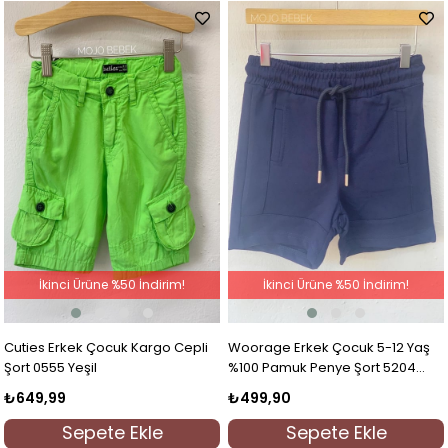
İkinci Ürüne %50 İndirim!
İkinci Ürüne %50 İndirim!
Cuties Erkek Çocuk Kargo Cepli
Woorage Erkek Çocuk 5-12 Yaş
Şort 0555 Yeşil
%100 Pamuk Penye Şort 5204
Lacivert
₺649,99
₺499,90
Sepete Ekle
Sepete Ekle