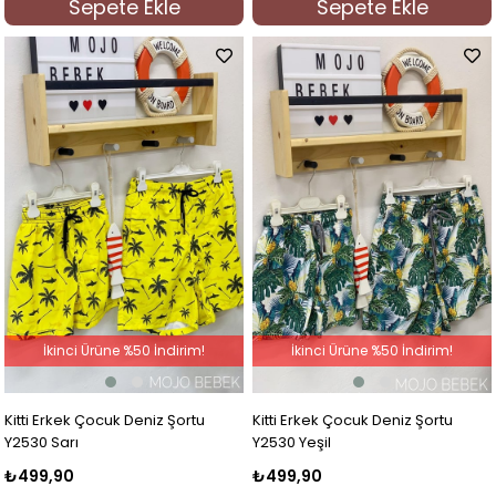
Sepete Ekle
Sepete Ekle
İkinci Ürüne %50 İndirim!
İkinci Ürüne %50 İndirim!
Kitti Erkek Çocuk Deniz Şortu
Kitti Erkek Çocuk Deniz Şortu
Y2530 Sarı
Y2530 Yeşil
₺499,90
₺499,90