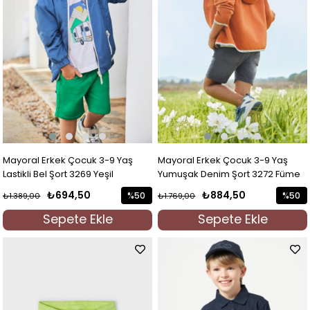
Mayoral Erkek Çocuk 3-9 Yaş
Mayoral Erkek Çocuk 3-9 Yaş
Lastikli Bel Şort 3269 Yeşil
Yumuşak Denim Şort 3272 Füme
₺694,50
₺884,50
%50
%50
₺1.389,00
₺1.769,00
İndirim
İndirim
Sepete Ekle
Sepete Ekle
%50İndirim
%50İndi