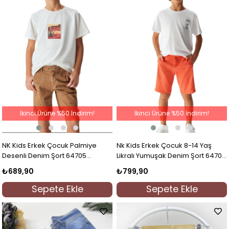
İkinci Ürüne %50 İndirim!
İkinci Ürüne %50 İndirim!
NK Kids Erkek Çocuk Palmiye
Nk Kids Erkek Çocuk 8-14 Yaş
Desenli Denim Şort 64705
Likralı Yumuşak Denim Şort 64704
Kahverengi
Mercan
₺689,90
₺799,90
Sepete Ekle
Sepete Ekle