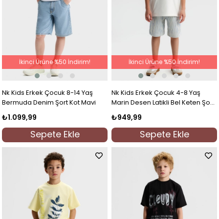
İkinci Ürüne %50 İndirim!
İkinci Ürüne %50 İndirim!
Nk Kids Erkek Çocuk 8-14 Yaş
Nk Kids Erkek Çocuk 4-8 Yaş
Bermuda Denim Şort Kot Mavi
Marin Desen Latikli Bel Keten Şort
Mavi
₺1.099,99
₺949,99
Sepete Ekle
Sepete Ekle