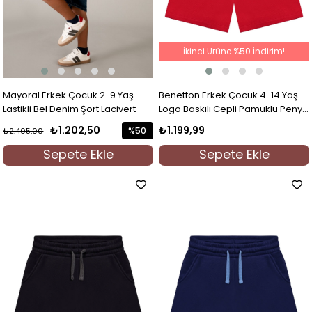
İkinci Ürüne %50 İndirim!
Mayoral Erkek Çocuk 2-9 Yaş
Benetton Erkek Çocuk 4-14 Yaş
Lastikli Bel Denim Şort Lacivert
Logo Baskılı Cepli Pamuklu Penye
Şort Kırmızı
₺1.202,50
₺1.199,99
%50
₺2.405,00
İndirim
Sepete Ekle
Sepete Ekle
%50İndirim