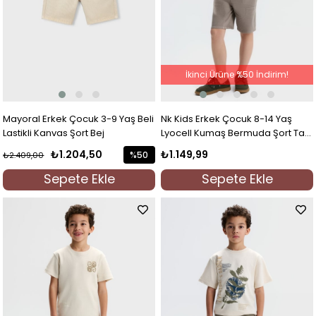
İkinci Ürüne %50 İndirim!
Mayoral Erkek Çocuk 3-9 Yaş Beli
Nk Kids Erkek Çocuk 8-14 Yaş
Lastikli Kanvas Şort Bej
Lyocell Kumaş Bermuda Şort Taş
Rengi
₺1.204,50
₺1.149,99
%50
₺2.409,00
İndirim
Sepete Ekle
Sepete Ekle
%50İndirim