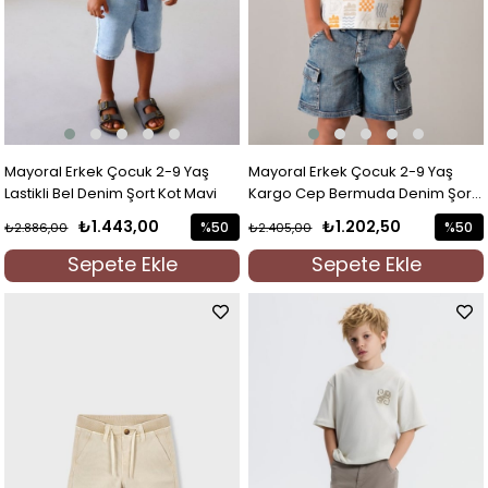
Mayoral Erkek Çocuk 2-9 Yaş
Mayoral Erkek Çocuk 2-9 Yaş
Lastikli Bel Denim Şort Kot Mavi
Kargo Cep Bermuda Denim Şort
Kot Mavi
₺1.443,00
₺1.202,50
%50
%50
₺2.886,00
₺2.405,00
İndirim
İndirim
Sepete Ekle
Sepete Ekle
%50İndirim
%50İndi