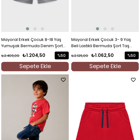
Mayoral Erkek Çocuk 8-18 Yaş
Mayoral Erkek Çocuk 3- 9 Yaş
Yumuşak Bermuda Denim Şort
Beli Lastikli Bermuda Şort Taş
Gri
Rengi
₺1.204,50
₺1.062,50
%50
%50
₺2.409,00
₺2.125,00
İndirim
İndirim
Sepete Ekle
Sepete Ekle
%50İndirim
%50İndi