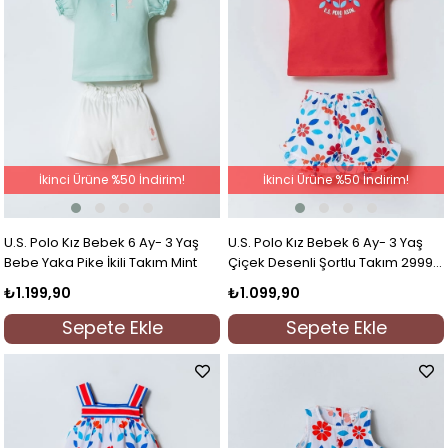
İkinci Ürüne %50 İndirim!
İkinci Ürüne %50 İndirim!
U.S. Polo Kız Bebek 6 Ay- 3 Yaş
U.S. Polo Kız Bebek 6 Ay- 3 Yaş
Bebe Yaka Pike İkili Takım Mint
Çiçek Desenli Şortlu Takım 2999
Narçiçeği
₺1.199,90
₺1.099,90
Sepete Ekle
Sepete Ekle