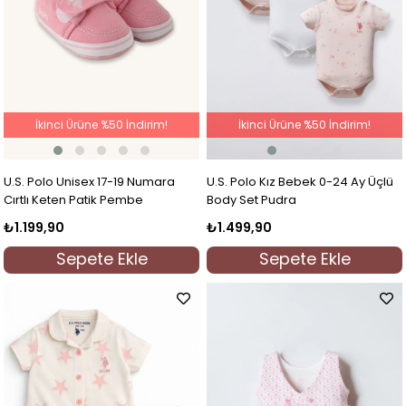
İkinci Ürüne %50 İndirim!
İkinci Ürüne %50 İndirim!
U.S. Polo Unisex 17-19 Numara
U.S. Polo Kız Bebek 0-24 Ay Üçlü
Cırtlı Keten Patik Pembe
Body Set Pudra
₺1.199,90
₺1.499,90
Sepete Ekle
Sepete Ekle