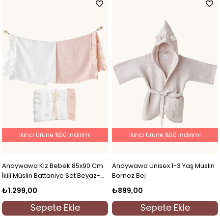
İkinci Ürüne %50 İndirim!
İkinci Ürüne %50 İndirim!
Andywawa Kız Bebek 85x90 Cm
Andywawa Unisex 1-3 Yaş Müslin
İkili Müslin Battaniye Set Beyaz-
Bornoz Bej
Pembe
₺1.299,00
₺899,00
Sepete Ekle
Sepete Ekle