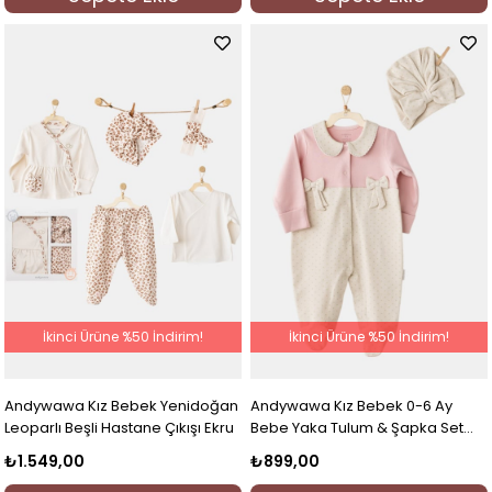
İkinci Ürüne %50 İndirim!
İkinci Ürüne %50 İndirim!
Andywawa Kız Bebek Yenidoğan
Andywawa Kız Bebek 0-6 Ay
Leoparlı Beşli Hastane Çıkışı Ekru
Bebe Yaka Tulum & Şapka Set
Pudra
₺1.549,00
₺899,00