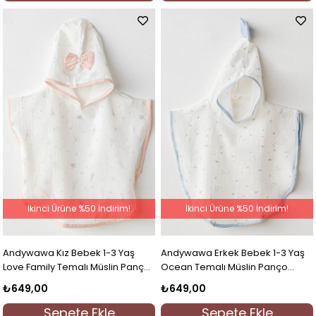
İkinci Ürüne %50 İndirim!
İkinci Ürüne %50 İndirim!
Andywawa Kız Bebek 1-3 Yaş
Andywawa Erkek Bebek 1-3 Yaş
Love Family Temalı Müslin Panço
Ocean Temalı Müslin Panço
Ekru
Beyaz
₺649,00
₺649,00
Sepete Ekle
Sepete Ekle