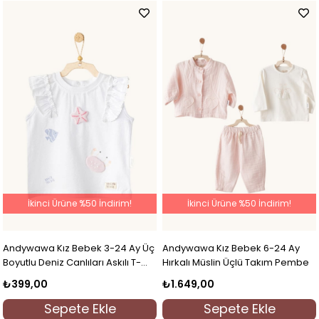
İkinci Ürüne %50 İndirim!
İkinci Ürüne %50 İndirim!
Andywawa Kız Bebek 3-24 Ay Üç
Andywawa Kız Bebek 6-24 Ay
Boyutlu Deniz Canlıları Askılı T-
Hırkalı Müslin Üçlü Takım Pembe
shirt Beyaz
₺399,00
₺1.649,00
Sepete Ekle
Sepete Ekle