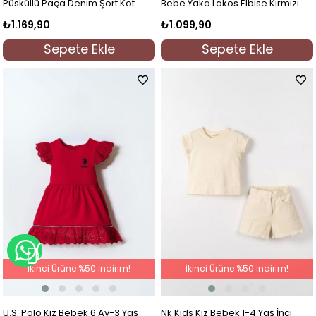
Püsküllü Paça Denim Şort Kot
Bebe Yaka Lakos Elbise Kırmızı
Mavi
₺1.169,90
₺1.099,90
Sepete Ekle
Sepete Ekle
WHATSAPP İLE BİLGİ AL
İkinci Ürüne %50 İndirim!
İkinci Ürüne %50 İndirim!
U.S. Polo Kız Bebek 6 Ay-3 Yaş
Nk Kids Kız Bebek 1-4 Yaş İnci