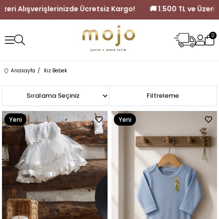
e Ücretsiz Kargo!
🚚 1.500 TL ve Üzeri Alışverişlerinizde Ücretsiz 
0
Anasayfa
Kız Bebek
Sıralama
Filtreleme
Yeni
Yeni
Ürün
Ürün