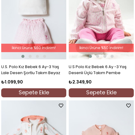
İkinci Ürüne %50 İndirim!
İkinci Ürüne %50 İndirim!
U.S. Polo Kız Bebek 6 Ay-3 Yaş
U.S Polo Kız Bebek 6 Ay -3 Yaş
Lale Desen Şortlu Takım Beyaz
Desenli Üçlü Takım Pembe
₺1.099,90
₺2.349,90
Sepete Ekle
Sepete Ekle