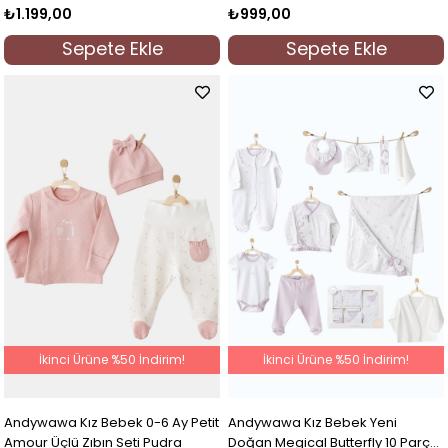
Çıkışı Lila
₺1.199,00
₺999,00
Sepete Ekle
Sepete Ekle
İkinci Ürüne %50 İndirim!
İkinci Ürüne %50 İndirim!
Andywawa Kız Bebek 0-6 Ay Petit
Andywawa Kız Bebek Yeni
Amour Üçlü Zıbın Seti Pudra
Doğan Megical Butterfly 10 Parça