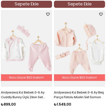
Sepete Ekle
Sepete Ekle
İkinci Ürüne %50 İndirim!
İkinci Ürüne %50 İndirim!
Andywawa Kız Bebek 0-6 Ay
Andywawa Kız Bebek 0-6 Ay Beş
Cuddly Bunny Üçlü Zıbın Set
Parça Fistolu Müslin Set Somon
Pembe
₺899,00
₺1.549,00