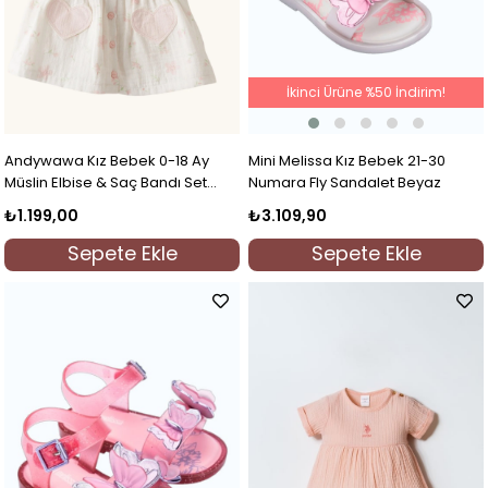
İkinci Ürüne %50 İndirim!
Mini Melissa Kız Bebek 21-30
Andywawa Kız Bebek 0-18 Ay
Numara Fly Sandalet Beyaz
Müslin Elbise & Saç Bandı Set
Ekru
₺3.109,90
₺1.199,00
Sepete Ekle
Sepete Ekle