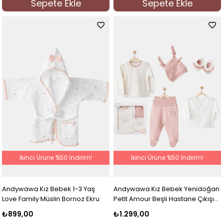
Sepete Ekle
Sepete Ekle
İkinci Ürüne %50 İndirim!
İkinci Ürüne %50 İndirim!
Andywawa Kız Bebek 1-3 Yaş
Andywawa Kız Bebek Yenidoğan
Love Family Müslin Bornoz Ekru
Petit Amour Beşli Hastane Çıkışı
Ekru
₺899,00
₺1.299,00