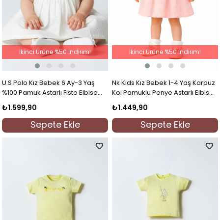
İkinci Ürüne %50 İndirim!
İkinci Ürüne %50 İndirim!
U.S Polo Kız Bebek 6 Ay-3 Yaş
Nk Kids Kız Bebek 1-4 Yaş Karpuz
%100 Pamuk Astarlı Fisto Elbise
Kol Pamuklu Penye Astarlı Elbise
Beyaz
Pembe
₺1.599,90
₺1.449,90
Sepete Ekle
Sepete Ekle