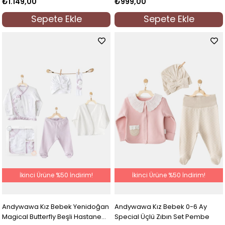
₺1.149,00
₺999,00
Sepete Ekle
Sepete Ekle
İkinci Ürüne %50 İndirim!
İkinci Ürüne %50 İndirim!
Andywawa Kız Bebek Yenidoğan
Andywawa Kız Bebek 0-6 Ay
Magical Butterfly Beşli Hastane
Special Üçlü Zıbın Set Pembe