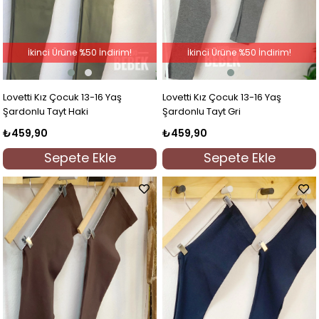
İkinci Ürüne %50 İndirim!
İkinci Ürüne %50 İndirim!
Lovetti Kız Çocuk 13-16 Yaş
Lovetti Kız Çocuk 13-16 Yaş
Şardonlu Tayt Haki
Şardonlu Tayt Gri
₺459,90
₺459,90
Sepete Ekle
Sepete Ekle