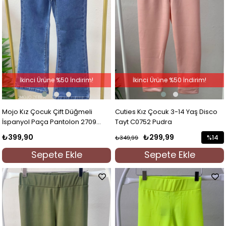
İkinci Ürüne %50 İndirim!
İkinci Ürüne %50 İndirim!
Mojo Kız Çocuk Çift Düğmeli
Cuties Kız Çocuk 3-14 Yaş Disco
İspanyol Paça Pantolon 2709
Tayt C0752 Pudra
Mavi
₺399,90
₺299,99
%14
₺349,99
İndirim
Sepete Ekle
Sepete Ekle
%14İndi