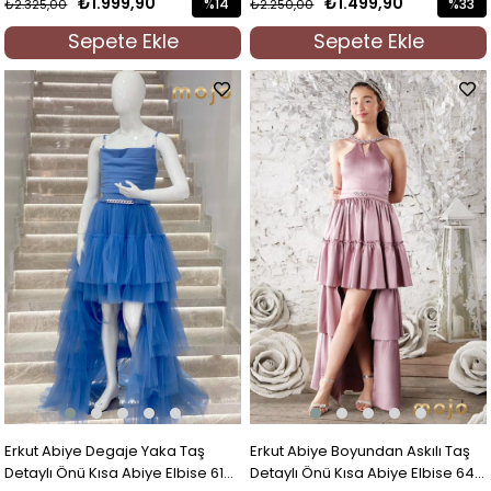
₺1.999,90
₺1.499,90
%14
%33
₺2.325,00
₺2.250,00
İndirim
İndirim
Sepete Ekle
Sepete Ekle
%14İndirim
%33İndi
Erkut Abiye Degaje Yaka Taş
Erkut Abiye Boyundan Askılı Taş
Detaylı Önü Kısa Abiye Elbise 615
Detaylı Önü Kısa Abiye Elbise 647