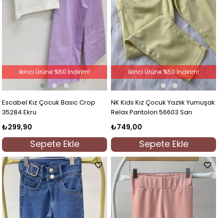
İkinci Ürüne %50 İndirim!
İkinci Ürüne %50 İndirim!
Escabel Kız Çocuk Basic Crop
NK Kids Kız Çocuk Yazlık Yumuşak
35284 Ekru
Relax Pantolon 56603 Sarı
₺299,90
₺749,00
Sepete Ekle
Sepete Ekle