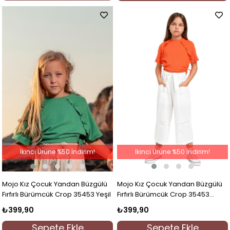
İkinci Ürüne %50 İndirim!
İkinci Ürüne %50 İndirim!
Mojo Kız Çocuk Yandan Büzgülü
Mojo Kız Çocuk Yandan Büzgülü
Fırfırlı Bürümcük Crop 35453 Yeşil
Fırfırlı Bürümcük Crop 35453
Turuncu
₺399,90
₺399,90
Sepete Ekle
Sepete Ekle