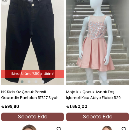
İkinci Ürüne %50 İndirim!
NK Kids Kız Çocuk Pensli
Mojo Kız Çocuk Aynalı Taş
Gabardin Pantolon 51727 Siyah
İşlemeli Kısa Abiye Elbise 529
Pudra
₺599,90
₺1.650,00
Sepete Ekle
Sepete Ekle