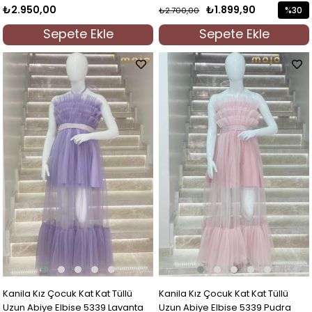
İndigo
Lila
₺2.950,00
₺1.899,90
%30
₺2.700,00
İndirim
Sepete Ekle
Sepete Ekle
%30İndi
Kanila Kız Çocuk Kat Kat Tüllü
Kanila Kız Çocuk Kat Kat Tüllü
Uzun Abiye Elbise 5339 Lavanta
Uzun Abiye Elbise 5339 Pudra