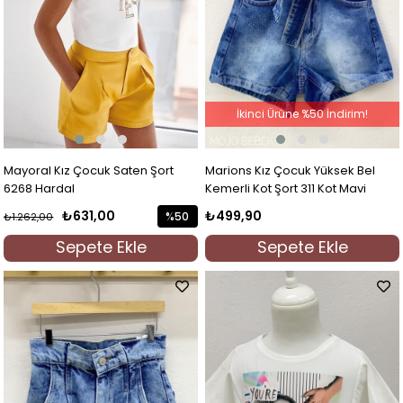
İkinci Ürüne %50 İndirim!
Mayoral Kız Çocuk Saten Şort
Marions Kız Çocuk Yüksek Bel
6268 Hardal
Kemerli Kot Şort 311 Kot Mavi
₺631,00
₺499,90
%50
₺1.262,00
İndirim
Sepete Ekle
Sepete Ekle
%50İndirim