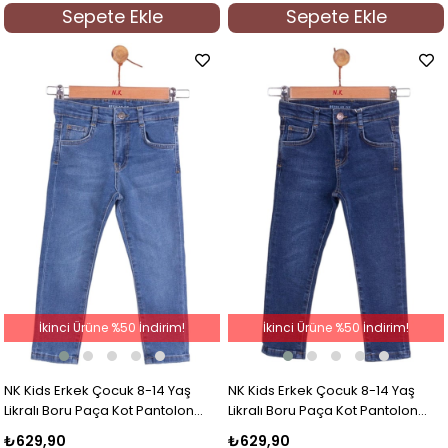
Sepete Ekle
Sepete Ekle
İkinci Ürüne %50 İndirim!
İkinci Ürüne %50 İndirim!
NK Kids Erkek Çocuk 8-14 Yaş
NK Kids Erkek Çocuk 8-14 Yaş
Likralı Boru Paça Kot Pantolon
Likralı Boru Paça Kot Pantolon
63705 Mavi
63705 Kot Mavi
₺629,90
₺629,90