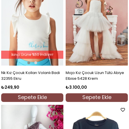
İkinci Ürüne %50 İndirim!
Nk Kız Çocuk Kolları Volanlı Badi
Mojo Kız Çocuk Uzun Tütü Abiye
32355 Ekru
Elbise 5428 Krem
₺249,90
₺3.100,00
Sepete Ekle
Sepete Ekle