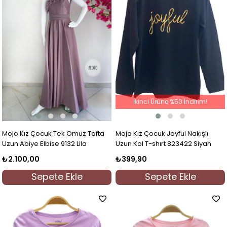
İkinci Ürüne %50 İndirim!
Mojo Kız Çocuk Tek Omuz Tafta
Mojo Kız Çocuk Joyful Nakışlı
Uzun Abiye Elbise 9132 Lila
Uzun Kol T-shırt 823422 Siyah
₺2.100,00
₺399,90
Sepete Ekle
Sepete Ekle