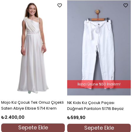
İkinci Ürüne %50 İndirim!
Mojo Kız Çocuk Tek Omuz Çiçekli
NK Kids Kız Çocuk Paçası
Saten Abiye Elbise 5714 Krem
Düğmeli Pantolon 51716 Beyaz
₺2.400,00
₺599,90
Sepete Ekle
Sepete Ekle