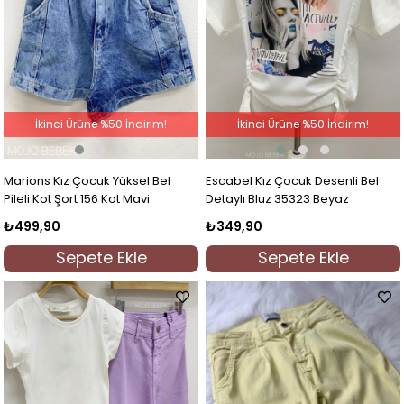
İkinci Ürüne %50 İndirim!
İkinci Ürüne %50 İndirim!
Marions Kız Çocuk Yüksel Bel
Escabel Kız Çocuk Desenli Bel
Pileli Kot Şort 156 Kot Mavi
Detaylı Bluz 35323 Beyaz
₺499,90
₺349,90
Sepete Ekle
Sepete Ekle