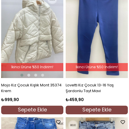
İkinci Ürüne %50 İndirim!
İkinci Ürüne %50 İndirim!
Mojo Kız Çocuk Kışlık Mont 35374
Lovetti Kız Çocuk 13-16 Yaş
Krem
Şardonlu Tayt Mavi
₺999,90
₺459,90
Sepete Ekle
Sepete Ekle