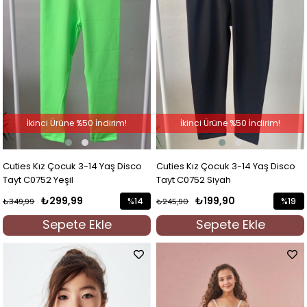
İkinci Ürüne %50 İndirim!
İkinci Ürüne %50 İndirim!
Cuties Kız Çocuk 3-14 Yaş Disco
Cuties Kız Çocuk 3-14 Yaş Disco
Tayt C0752 Yeşil
Tayt C0752 Siyah
₺299,99
₺199,90
%14
%19
₺349,99
₺245,90
İndirim
İndirim
Sepete Ekle
Sepete Ekle
%14İndirim
%19İndi