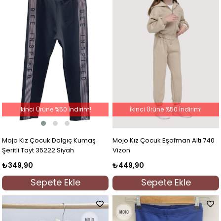
İkinci Ürüne %50 İndirim!
İkinci Ürüne %50 İndirim!
Mojo Kız Çocuk Dalgıç Kumaş
Mojo Kız Çocuk Eşofman Altı 740
Şeritli Tayt 35222 Siyah
Vizon
₺349,90
₺449,90
Sepete Ekle
Sepete Ekle