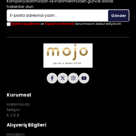
Kampanyalarımızdan ve indirimlerimizden güncel olarak
haberdar olun.
Gönder
Üyelik koşullarını
ve
kişisel verilerimin
korunmasını kabul ediyorum.
Kurumsal
Hakkımızda
İletişim
K.V.K.K
Alışveriş Bilgileri
Hesabım